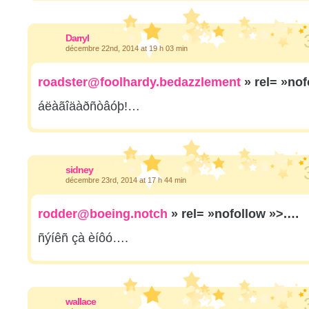
Darryl
décembre 22nd, 2014 at 19 h 03 min
roadster@foolhardy.bedazzlement
» rel= »no
áëàãîäàðñòâóþ!…
sidney
décembre 23rd, 2014 at 17 h 44 min
rodder@boeing.notch
» rel= »nofollow »>.…
ñýíêñ çà èíôó….
wallace