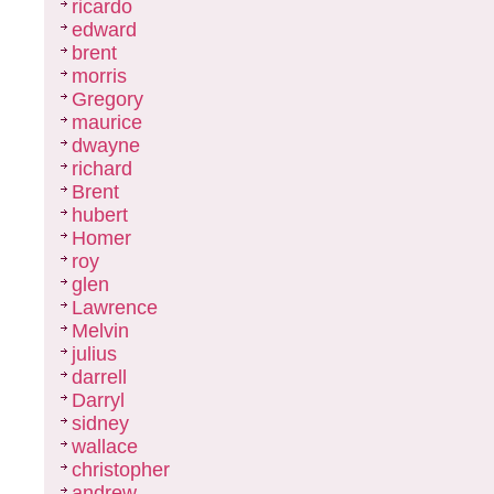
ricardo
edward
brent
morris
Gregory
maurice
dwayne
richard
Brent
hubert
Homer
roy
glen
Lawrence
Melvin
julius
darrell
Darryl
sidney
wallace
christopher
andrew