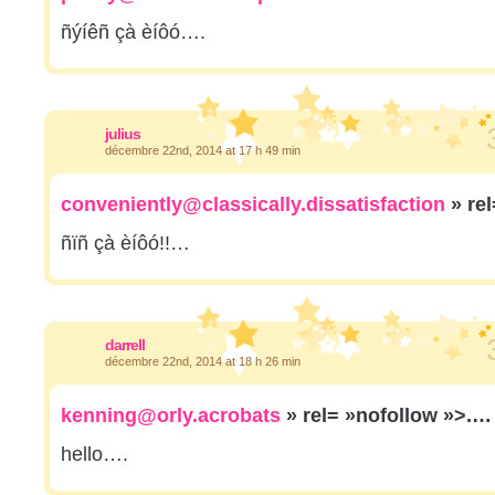
ñýíêñ çà èíôó….
julius
décembre 22nd, 2014 at 17 h 49 min
conveniently@classically.dissatisfaction
» re
ñïñ çà èíôó!!…
darrell
décembre 22nd, 2014 at 18 h 26 min
kenning@orly.acrobats
» rel= »nofollow »>.…
hello….