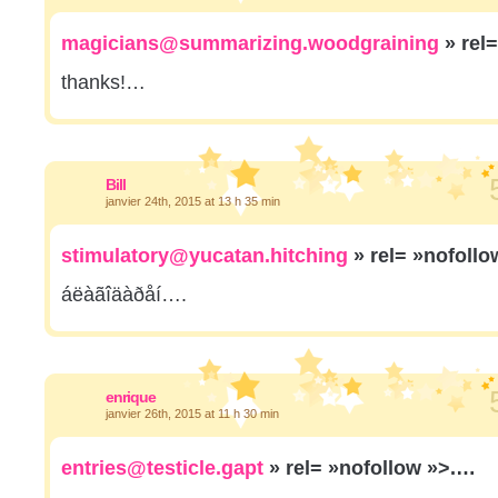
magicians@summarizing.woodgraining
» rel
thanks!…
Bill
janvier 24th, 2015 at 13 h 35 min
stimulatory@yucatan.hitching
» rel= »nofoll
áëàãîäàðåí….
enrique
janvier 26th, 2015 at 11 h 30 min
entries@testicle.gapt
» rel= »nofollow »>.…