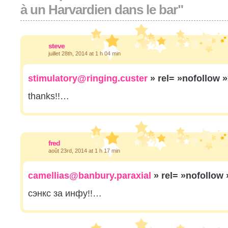
à un Harvardien dans le bar"
steve
juillet 28th, 2014 at 1 h 04 min
stimulatory@ringing.custer
» rel= »nofollow 
thanks!!…
fred
août 23rd, 2014 at 1 h 17 min
camellias@banbury.paraxial
» rel= »nofollow
сэнкс за инфу!!…