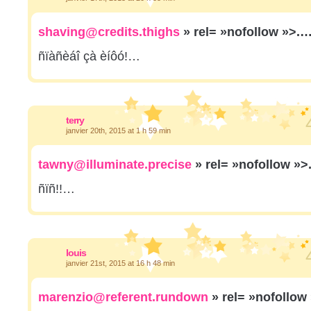
shaving@credits.thighs
» rel= »nofollow »>.
ñïàñèáî çà èíôó!…
terry
janvier 20th, 2015 at 1 h 59 min
tawny@illuminate.precise
» rel= »nofollow »
ñïñ!!…
louis
janvier 21st, 2015 at 16 h 48 min
marenzio@referent.rundown
» rel= »nofollow