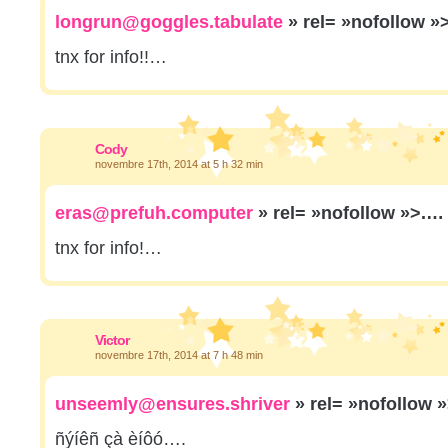
longrun@goggles.tabulate
» rel= »nofollow »
tnx for info!!…
Cody
novembre 17th, 2014 at 5 h 32 min
eras@prefuh.computer
» rel= »nofollow »>.…
tnx for info!…
Victor
novembre 17th, 2014 at 7 h 48 min
unseemly@ensures.shriver
» rel= »nofollow 
ñýíêñ çà èíôó….