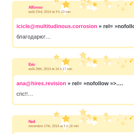
Alfonso
août 23rd, 2014 at 4 h 23 min
icicle@multitudinous.corrosion
» rel= »nofol
благодарю!…
Eric
août 26th, 2014 at 14 h 17 min
ana@hires.revision
» rel= »nofollow »>.…
спс!!…
Neil
novembre 17th, 2014 at 5 h 16 min