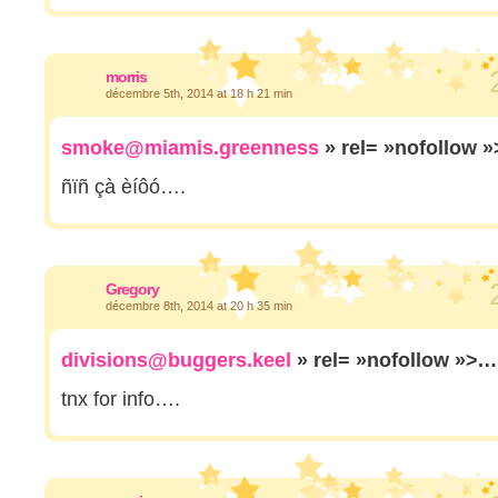
morris
décembre 5th, 2014 at 18 h 21 min
smoke@miamis.greenness
» rel= »nofollow 
ñïñ çà èíôó….
Gregory
décembre 8th, 2014 at 20 h 35 min
divisions@buggers.keel
» rel= »nofollow »>.
tnx for info….