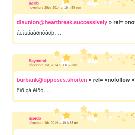
jacob
novembre 29th, 2014 at 19 h 59 min
disunion@heartbreak.successively
» rel= »no
áëàãîäàðñòâóþ….
Raymond
décembre 1st, 2014 at 1 h 59 min
burbank@opposes.shorten
» rel= »nofollow 
ñïñ çà èíôó….
ricardo
décembre 4th, 2014 at 19 h 33 min