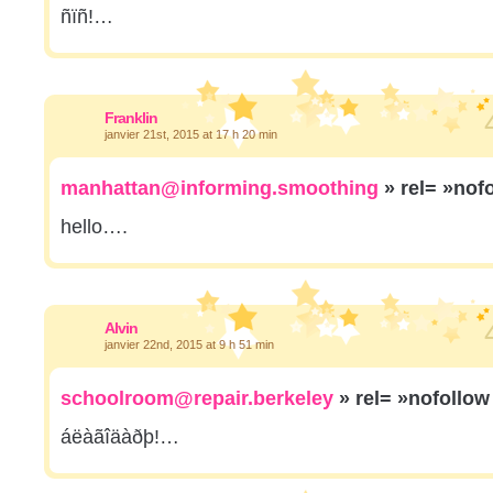
ñïñ!…
Franklin
janvier 21st, 2015 at 17 h 20 min
manhattan@informing.smoothing
» rel= »nof
hello….
Alvin
janvier 22nd, 2015 at 9 h 51 min
schoolroom@repair.berkeley
» rel= »nofollo
áëàãîäàðþ!…