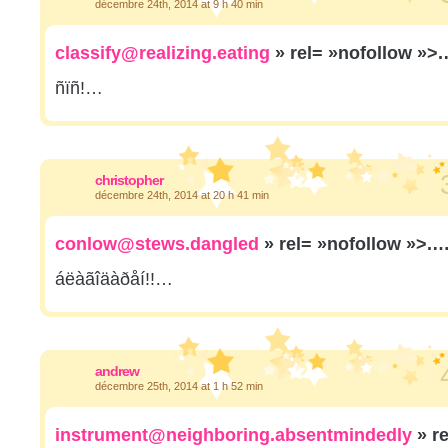
décembre 24th, 2014 at 9 h 40 min
classify@realizing.eating
» rel= »nofollow »>
ñïñ!…
christopher
décembre 24th, 2014 at 20 h 41 min
conlow@stews.dangled
» rel= »nofollow »>.
áëàãîäàðåí!!…
andrew
décembre 25th, 2014 at 1 h 52 min
instrument@neighboring.absentmindedly
» r