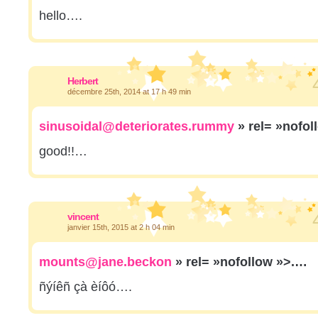
hello….
Herbert
décembre 25th, 2014 at 17 h 49 min
sinusoidal@deteriorates.rummy
» rel= »nofo
good!!…
vincent
janvier 15th, 2015 at 2 h 04 min
mounts@jane.beckon
» rel= »nofollow »>.…
ñýíêñ çà èíôó….