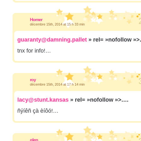
Homer
décembre 15th, 2014 at 15 h 33 min
guaranty@damning.pallet
» rel= »nofollow »
tnx for info!…
roy
décembre 15th, 2014 at 17 h 14 min
lacy@stunt.kansas
» rel= »nofollow »>.…
ñýíêñ çà èíôó!…
glen