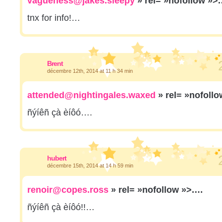
vagueness@jakes.sleepy
» rel= »nofollow »>
tnx for info!…
Brent
décembre 12th, 2014 at 11 h 34 min
attended@nightingales.waxed
» rel= »nofoll
ñýíêñ çà èíôó….
hubert
décembre 15th, 2014 at 14 h 59 min
renoir@copes.ross
» rel= »nofollow »>.…
ñýíêñ çà èíôó!!…