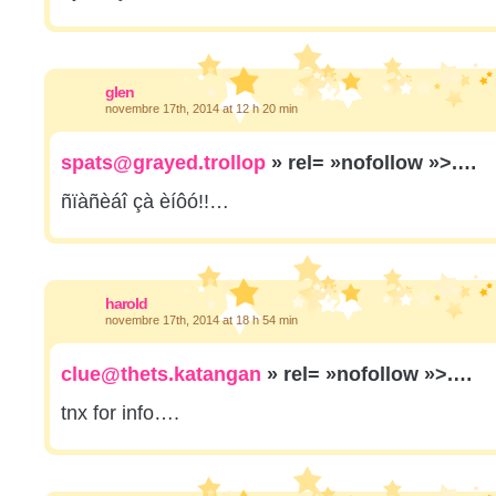
glen
novembre 17th, 2014 at 12 h 20 min
spats@grayed.trollop
» rel= »nofollow »>.…
ñïàñèáî çà èíôó!!…
harold
novembre 17th, 2014 at 18 h 54 min
clue@thets.katangan
» rel= »nofollow »>.…
tnx for info….