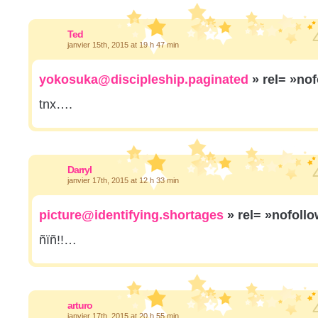
Ted
janvier 15th, 2015 at 19 h 47 min
yokosuka@discipleship.paginated
» rel= »no
tnx….
Darryl
janvier 17th, 2015 at 12 h 33 min
picture@identifying.shortages
» rel= »nofoll
ñïñ!!…
arturo
janvier 17th, 2015 at 20 h 55 min