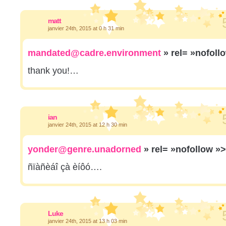
matt
janvier 24th, 2015 at 0 h 31 min
mandated@cadre.environment
» rel= »nofoll
thank you!…
ian
janvier 24th, 2015 at 12 h 30 min
yonder@genre.unadorned
» rel= »nofollow »
ñïàñèáî çà èíôó….
Luke
janvier 24th, 2015 at 13 h 03 min