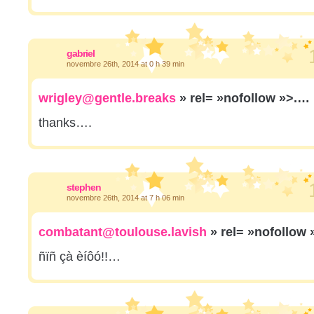
gabriel
novembre 26th, 2014 at 0 h 39 min
wrigley@gentle.breaks
» rel= »nofollow »>.…
thanks….
stephen
novembre 26th, 2014 at 7 h 06 min
combatant@toulouse.lavish
» rel= »nofollow
ñïñ çà èíôó!!…