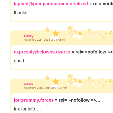
lapped@pompadour.memorialized
» rel= »no
thanks….
Casey
novembre 20th, 2014 at 9 h 45 min
expressly@clowns.ozarks
» rel= »nofollow »
good….
arturo
novembre 22nd, 2014 at 0 h 35 min
jot@rummy.forces
» rel= »nofollow »>.…
tnx for info….