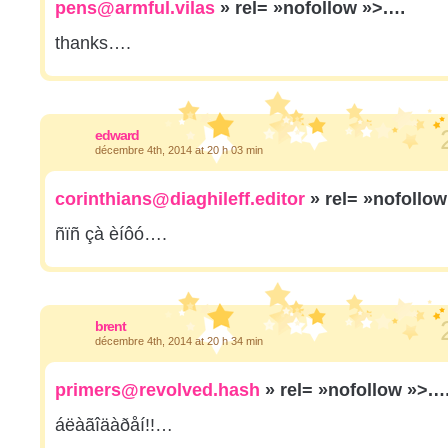
pens@armful.vilas
» rel= »nofollow »>.…
thanks….
edward
décembre 4th, 2014 at 20 h 03 min
corinthians@diaghileff.editor
» rel= »nofollo
ñïñ çà èíôó….
brent
décembre 4th, 2014 at 20 h 34 min
primers@revolved.hash
» rel= »nofollow »>.
áëàãîäàðåí!!…