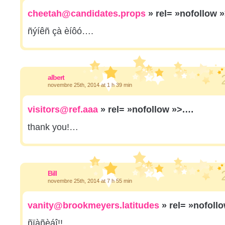
cheetah@candidates.props
» rel= »nofollow 
ñýíêñ çà èíôó….
albert
novembre 25th, 2014 at 1 h 39 min
visitors@ref.aaa
» rel= »nofollow »>.…
thank you!…
Bill
novembre 25th, 2014 at 7 h 55 min
vanity@brookmeyers.latitudes
» rel= »nofoll
ñïàñèáî!!…