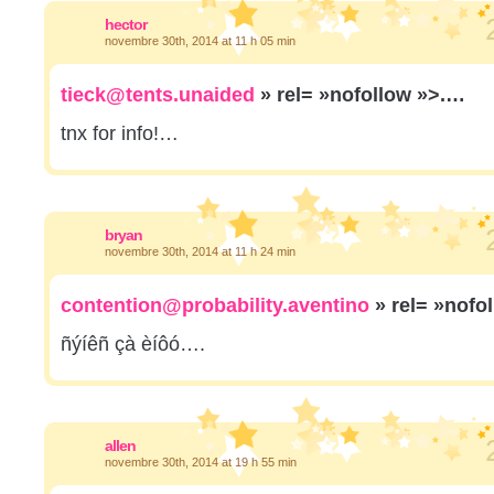
hector
novembre 30th, 2014 at 11 h 05 min
tieck@tents.unaided
» rel= »nofollow »>.…
tnx for info!…
bryan
novembre 30th, 2014 at 11 h 24 min
contention@probability.aventino
» rel= »nofo
ñýíêñ çà èíôó….
allen
novembre 30th, 2014 at 19 h 55 min