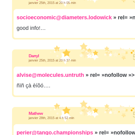
janvier 25th, 2015 at 20 h 05 min
socioeconomic@diameters.lodowick
» rel= »
good info!…
Darryl
janvier 25th, 2015 at 20 h 37 min
alvise@molecules.untruth
» rel= »nofollow »
ñïñ çà èíôó….
Mathew
janvier 28th, 2015 at 4 h 52 min
perier@tango.championships
» rel= »nofollo