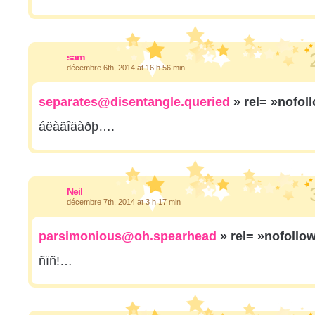
sam
décembre 6th, 2014 at 16 h 56 min
separates@disentangle.queried
» rel= »nofol
áëàãîäàðþ….
Neil
décembre 7th, 2014 at 3 h 17 min
parsimonious@oh.spearhead
» rel= »nofollo
ñïñ!…