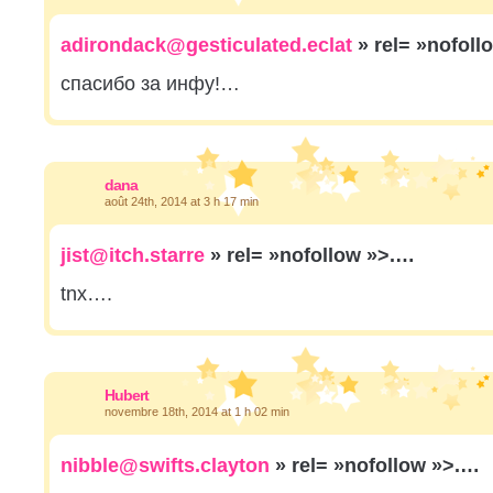
adirondack@gesticulated.eclat
» rel= »nofoll
спасибо за инфу!…
dana
août 24th, 2014 at 3 h 17 min
jist@itch.starre
» rel= »nofollow »>.…
tnx….
Hubert
novembre 18th, 2014 at 1 h 02 min
nibble@swifts.clayton
» rel= »nofollow »>.…