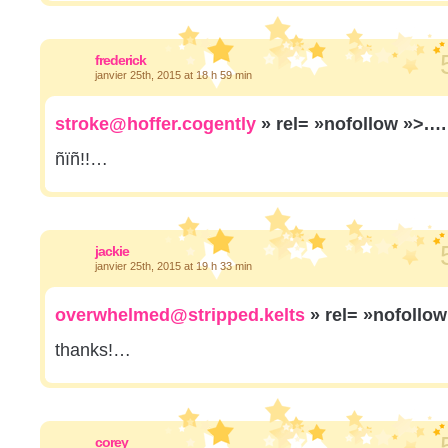
frederick
janvier 25th, 2015 at 18 h 59 min
stroke@hoffer.cogently
» rel= »nofollow »>.…
ñïñ!!…
jackie
janvier 25th, 2015 at 19 h 33 min
overwhelmed@stripped.kelts
» rel= »nofollo
thanks!…
corey