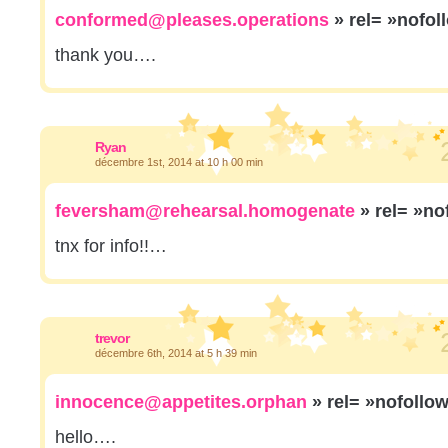
conformed@pleases.operations
» rel= »nofol
thank you….
Ryan
décembre 1st, 2014 at 10 h 00 min
feversham@rehearsal.homogenate
» rel= »no
tnx for info!!…
trevor
décembre 6th, 2014 at 5 h 39 min
innocence@appetites.orphan
» rel= »nofollo
hello….