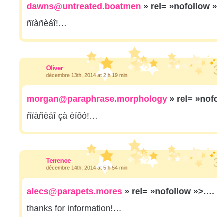
dawns@untreated.boatmen
» rel= »nofollow 
ñïàñèáî!…
Oliver
décembre 13th, 2014 at 2 h 19 min
morgan@paraphrase.morphology
» rel= »nof
ñïàñèáî çà èíôó!…
Terrence
décembre 14th, 2014 at 5 h 54 min
alecs@parapets.mores
» rel= »nofollow »>.…
thanks for information!…