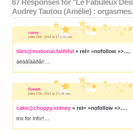
67 Responses for "Le Fabuleux Dest
Audrey Tautou (Amélie) : orgasmes.
casey
juillet 26th, 2014 at 17 h 56 min
tiles@motional.faithful
» rel= »nofollow »>.…
áëàãîäàðåí!…
Everett
juillet 27th, 2014 at 2 h 48 min
cake@choppy.sidney
» rel= »nofollow »>.…
tnx for info!!…