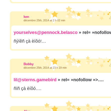
ken
décembre 25th, 2014 at 2 h 02 min
yourselves@pennock.belasco
» rel= »nofoll
ñýíêñ çà èíôó!…
Bobby
décembre 25th, 2014 at 23 h 19 min
lil@sterns.gamebird
» rel= »nofollow »>.…
ñïñ çà èíôó….