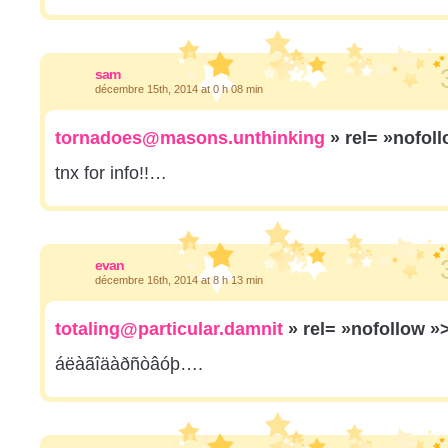
sam
décembre 15th, 2014 at 0 h 08 min
tornadoes@masons.unthinking
» rel= »nofol
tnx for info!!…
evan
décembre 16th, 2014 at 8 h 13 min
totaling@particular.damnit
» rel= »nofollow »
áëàãîäàðñòâóþ….