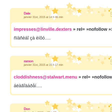
Dale
janvier 31st, 2015 at 14 h 46 min
impresses@linville.dexters
» rel= »nofollow 
ñïàñèáî çà èíôó….
ramon
janvier 31st, 2015 at 15 h 17 min
cloddishness@stalwart.menu
» rel= »nofollo
áëàãîäàðåí….
Don