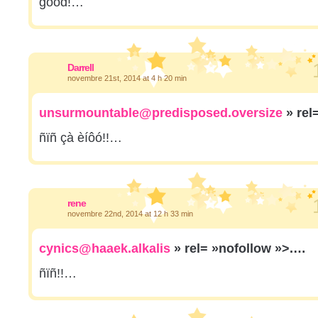
good!…
Darrell
novembre 21st, 2014 at 4 h 20 min
unsurmountable@predisposed.oversize
» rel
ñïñ çà èíôó!!…
rene
novembre 22nd, 2014 at 12 h 33 min
cynics@haaek.alkalis
» rel= »nofollow »>.…
ñïñ!!…