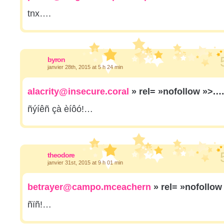
tnx….
byron
janvier 28th, 2015 at 5 h 24 min
alacrity@insecure.coral
» rel= »nofollow »>.
ñýíêñ çà èíôó!…
theodore
janvier 31st, 2015 at 9 h 01 min
betrayer@campo.mceachern
» rel= »nofollow
ñïñ!…