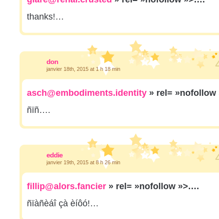
thanks!…
don
janvier 18th, 2015 at 1 h 18 min
asch@embodiments.identity
» rel= »nofollow
ñïñ….
eddie
janvier 19th, 2015 at 8 h 26 min
fillip@alors.fancier
» rel= »nofollow »>.…
ñïàñèáî çà èíôó!…