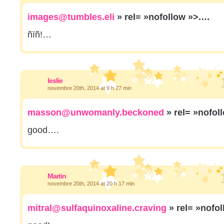
images@tumbles.eli
» rel= »nofollow »>.…
ñïñ!…
leslie
novembre 20th, 2014 at 9 h 27 min
masson@unwomanly.beckoned
» rel= »nofol
good….
Martin
novembre 20th, 2014 at 20 h 17 min
mitral@sulfaquinoxaline.craving
» rel= »nofo