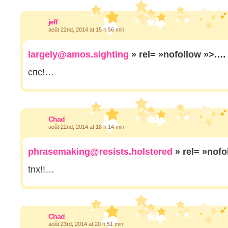
jeff
août 22nd, 2014 at 15 h 56 min
largely@amos.sighting
» rel= »nofollow »>.…
спс!…
Chad
août 22nd, 2014 at 18 h 14 min
phrasemaking@resists.holstered
» rel= »nof
tnx!!…
Chad
août 23rd, 2014 at 20 h 51 min