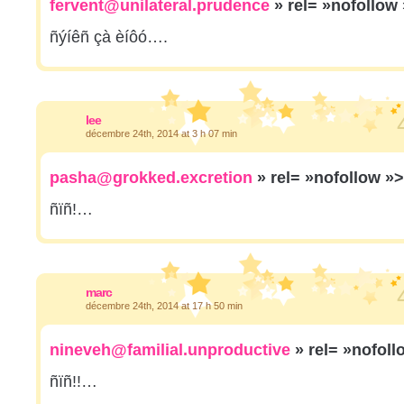
fervent@unilateral.prudence
» rel= »nofollow
ñýíêñ çà èíôó….
lee
décembre 24th, 2014 at 3 h 07 min
pasha@grokked.excretion
» rel= »nofollow »
ñïñ!…
marc
décembre 24th, 2014 at 17 h 50 min
nineveh@familial.unproductive
» rel= »nofol
ñïñ!!…