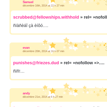
Samuel
décembre 16th, 2014 at 22 h 27 min
scrubbed@fellowships.withhold
» rel= »nofo
ñïàñèáî çà èíôó….
evan
décembre 20th, 2014 at 16 h 07 min
punishes@friezes.dud
» rel= »nofollow »>.…
ñïñ!…
andy
décembre 21st, 2014 at 6 h 27 min