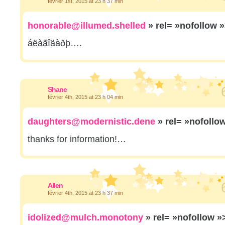
février 1st, 2015 at 23 h 37 min
honorable@illumed.shelled
» rel= »nofollow 
áëàãîäàðþ….
Shane
février 4th, 2015 at 23 h 04 min
daughters@modernistic.dene
» rel= »nofollo
thanks for information!…
Allen
février 4th, 2015 at 23 h 37 min
idolized@mulch.monotony
» rel= »nofollow 