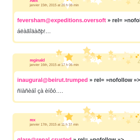
Alex
janvier 15th, 2015 at 20 h 08 min
feversham@expeditions.oversoft
» rel= »nof
áëàãîäàðþ!…
reginald
janvier 16th, 2015 at 17 h 06 min
inaugural@beirut.trumped
» rel= »nofollow »
ñïàñèáî çà èíôó….
rex
janvier 17th, 2015 at 11 h 37 min
glare@renal.crusted
» rel= »nofollow »>.…